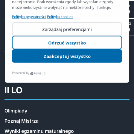
Obiady
II LO
Ubezpieczenia
Gabinet dentystyczny
SP 53
RODO
Polityka cookies
ePUAP eDoręczenia
Deklaracja dostępności
Mapa witryny
II LO
Olimpiady
Poznaj Mistrza
Wyniki egzaminu maturalnego