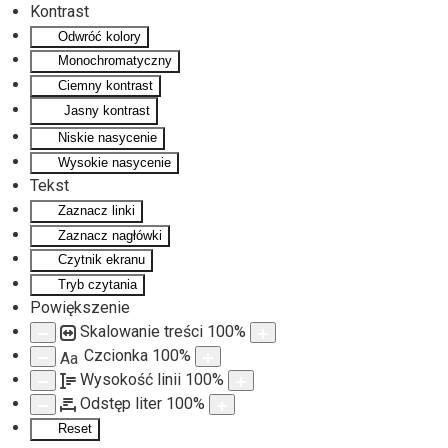
Kontrast
Odwróć kolory
Monochromatyczny
Ciemny kontrast
Jasny kontrast
Niskie nasycenie
Wysokie nasycenie
Tekst
Zaznacz linki
Zaznacz nagłówki
Czytnik ekranu
Tryb czytania
Powiększenie
Skalowanie treści
100
%
Czcionka
100
%
Aa
Wysokość linii
100
%
Odstęp liter
100
%
Reset