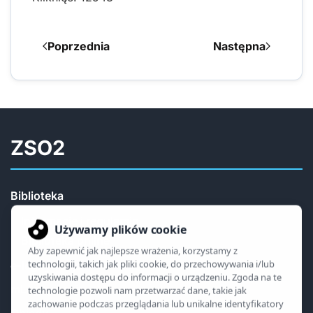
Poprzednia
Następna
ZSO2
Biblioteka
Informacje i regulamin
Biblioteka online
e-legitymacja
mLegitymacja