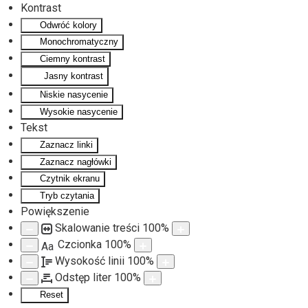
Kontrast
Odwróć kolory
Monochromatyczny
Ciemny kontrast
Jasny kontrast
Niskie nasycenie
Wysokie nasycenie
Tekst
Zaznacz linki
Zaznacz nagłówki
Czytnik ekranu
Tryb czytania
Powiększenie
Skalowanie treści
100
%
Czcionka
100
%
Aa
Wysokość linii
100
%
Odstęp liter
100
%
Reset