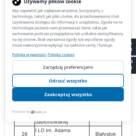
II LO
SP 53
Ranking krajowy
Ranking wojewódzki
Ranking
Nazwa szkoły
Miejscowość
Główny
II LO im. Księżnej Anny
12
z Sapiehów
Białystok
Jabłonowskiej
I LO im. Adama
26
Białystok