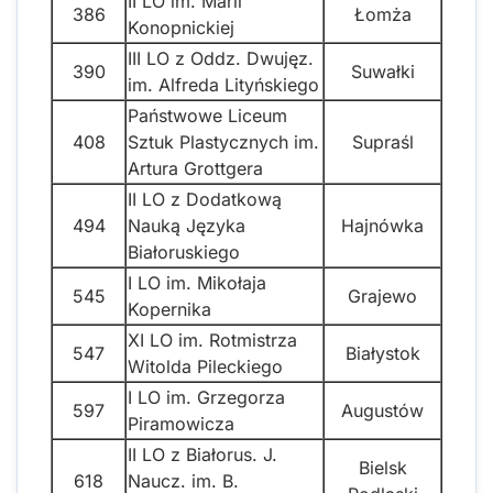
II LO im. Marii
386
Łomża
Konopnickiej
III LO z Oddz. Dwujęz.
390
Suwałki
im. Alfreda Lityńskiego
Państwowe Liceum
408
Sztuk Plastycznych im.
Supraśl
Artura Grottgera
II LO z Dodatkową
494
Nauką Języka
Hajnówka
Białoruskiego
I LO im. Mikołaja
545
Grajewo
Kopernika
XI LO im. Rotmistrza
547
Białystok
Witolda Pileckiego
I LO im. Grzegorza
597
Augustów
Piramowicza
II LO z Białorus. J.
Bielsk
618
Naucz. im. B.