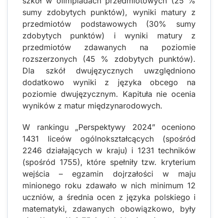
szkół w olimpiadach przedmiotowych (25 %
sumy zdobytych punktów), wyniki matury z
przedmiotów podstawowych (30% sumy
zdobytych punktów) i wyniki matury z
przedmiotów zdawanych na poziomie
rozszerzonych (45 % zdobytych punktów).
Dla szkół dwujęzycznych uwzględniono
dodatkowo wyniki z języka obcego na
poziomie dwujęzycznym. Kapituła nie ocenia
wyników z matur międzynarodowych.
W rankingu „Perspektywy 2024” oceniono
1431 liceów ogólnokształcących (spośród
2246 działających w kraju) i 1231 techników
(spośród 1755), które spełniły tzw. kryterium
wejścia – egzamin dojrzałości w maju
minionego roku zdawało w nich minimum 12
uczniów, a średnia ocen z języka polskiego i
matematyki, zdawanych obowiązkowo, były