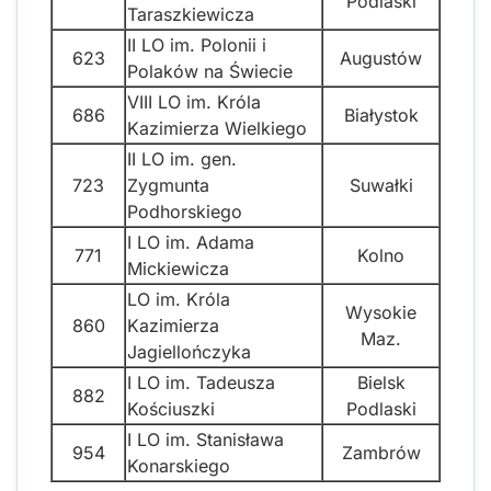
Podlaski
Taraszkiewicza
II LO im. Polonii i
623
Augustów
Polaków na Świecie
VIII LO im. Króla
686
Białystok
Kazimierza Wielkiego
II LO im. gen.
723
Zygmunta
Suwałki
Podhorskiego
I LO im. Adama
771
Kolno
Mickiewicza
LO im. Króla
Wysokie
860
Kazimierza
Maz.
Jagiellończyka
I LO im. Tadeusza
Bielsk
882
Kościuszki
Podlaski
I LO im. Stanisława
954
Zambrów
Konarskiego