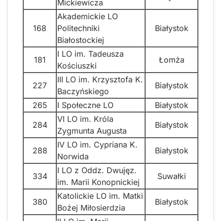
Mickiewicza
Akademickie LO
168
Politechniki
Białystok
Białostockiej
I LO im. Tadeusza
181
Łomża
Kościuszki
III LO im. Krzysztofa K.
227
Białystok
Baczyńskiego
265
I Społeczne LO
Białystok
VI LO im. Króla
284
Białystok
Zygmunta Augusta
IV LO im. Cypriana K.
288
Białystok
Norwida
I LO z Oddz. Dwujęz.
334
Suwałki
im. Marii Konopnickiej
Katolickie LO im. Matki
380
Białystok
Bożej Miłosierdzia