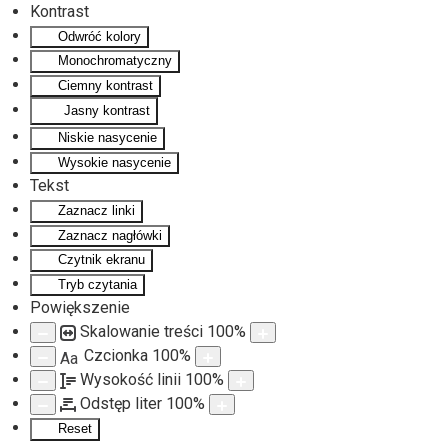
Kontrast
Odwróć kolory
Monochromatyczny
Ciemny kontrast
Jasny kontrast
Niskie nasycenie
Wysokie nasycenie
Tekst
Zaznacz linki
Zaznacz nagłówki
Czytnik ekranu
Tryb czytania
Powiększenie
Skalowanie treści
100
%
Czcionka
100
%
Aa
Wysokość linii
100
%
Odstęp liter
100
%
Reset